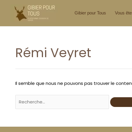
Aller
Rechercher :
au
Gibier pour Tous
Vous ête
contenu
Rémi Veyret
Il semble que nous ne pouvons pas trouver le conte