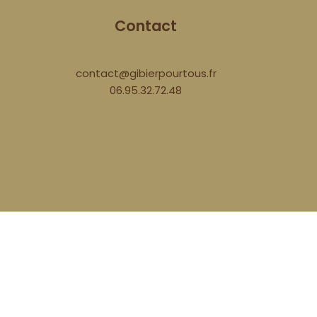
Contact
contact@gibierpourtous.fr
06.95.32.72.48