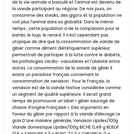
de la vie animale a basculé et l’animal est devenu de
la viande participant au négoce. De nos jours, on
consomme des steaks, des gigots et la population ne
voit plus l’animal dans sa globalité. Dans le même
temps , cette population a de la compassion pour le
bambi, le loup, le renard. Il n’est cependant pas
utopique de dire que la consommation de viande de
gibier comme aliment diététiquement supérieur
permettrait de participer à la lutte contre le diabète,
les pathologies cardio- vasculaires et l’obésité entre
autres. La consommation de la viande de gibier Il
existe un paradoxe français concernant la
consommation de venaison : Pour le Français, la
venaison est de la viande festive considérée comme
un segment de qualité supérieure. Il serait grand
temps de promouvoir un label « gibier sauvage de
chasse d’origine Française ». Des arguments en
faveur du gibier par rapport à la viande d’élevage Le
gras D’une manière générale, Venaison Lipides/100g
Viande domestique Lipides/100g BICHE 0,48 g BOEUF
12,6 g SANGLIER 4,3 g PORC 24,3 g CHEVREUIL 0 g