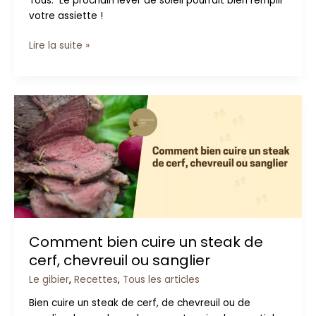
Tous. Le prochain lever de soleil pourrait bien remplir
votre assiette !
Lire la suite »
Comment
bien
cuire
un
steak
de
cerf,
chevreuil
ou
Comment bien cuire un steak de
sanglier
cerf, chevreuil ou sanglier
Le gibier
,
Recettes
,
Tous les articles
Bien cuire un steak de cerf, de chevreuil ou de