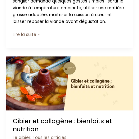
sanglier demande quelques gestes simples : sortir la
viande à température ambiante, utiliser une matière
grasse adaptée, maîtriser la cuisson à cœur et
laisser reposer la viande avant dégustation.
Lire la suite »
Gibier
et
collagène
:
bienfaits
et
nutrition
Gibier et collagène : bienfaits et
nutrition
Le gibier
,
Tous les articles