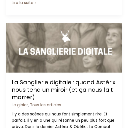
Lire la suite »
La
Sanglierie
digitale
:
quand
Astérix
nous
tend
un
La Sanglierie digitale : quand Astérix
miroir
nous tend un miroir (et ça nous fait
(et
ça
marrer)
nous
Le gibier
,
Tous les articles
fait
marrer)
Il y a des scènes qui nous font simplement rire. Et
parfois, il y en a une qui résonne un peu plus fort que
prévu. Dans le dernier Astérix & Obélix : Le Combat