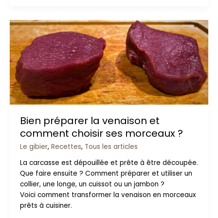
Bien
préparer
la
venaison
et
comment
choisir
ses
morceaux
Bien préparer la venaison et
?
comment choisir ses morceaux ?
Le gibier
,
Recettes
,
Tous les articles
La carcasse est dépouillée et prête à être découpée.
Que faire ensuite ? Comment préparer et utiliser un
collier, une longe, un cuissot ou un jambon ?
Voici comment transformer la venaison en morceaux
prêts à cuisiner.