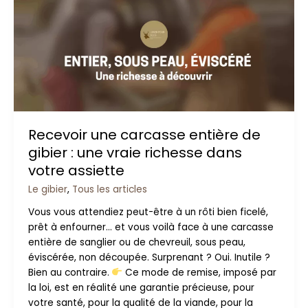
une
carcasse
entière
de
gibier
:
une
vraie
Recevoir une carcasse entière de
richesse
gibier : une vraie richesse dans
dans
votre
votre assiette
assiette
Le gibier
,
Tous les articles
Vous vous attendiez peut-être à un rôti bien ficelé,
prêt à enfourner… et vous voilà face à une carcasse
entière de sanglier ou de chevreuil, sous peau,
éviscérée, non découpée. Surprenant ? Oui. Inutile ?
Bien au contraire.
Ce mode de remise, imposé par
la loi, est en réalité une garantie précieuse, pour
votre santé, pour la qualité de la viande, pour la