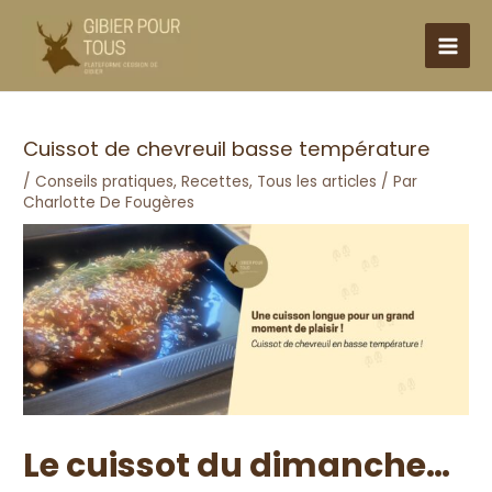
Aller
MAI
au
MEN
contenu
Cuissot de chevreuil basse température
/
Conseils pratiques
,
Recettes
,
Tous les articles
/ Par
Charlotte De Fougères
Le cuissot du dimanche…